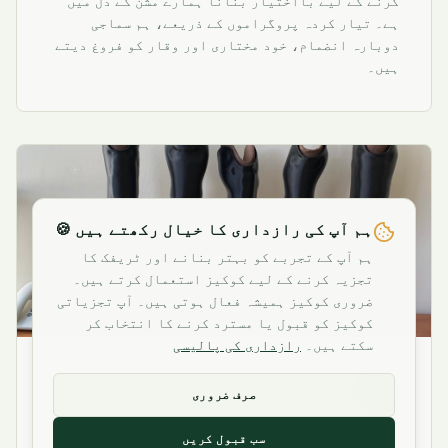
کرنے کے لیے بااختیار بنانا ہمارے مشن کے دل میں
ہے۔ تیار کردہ پروگراموں کے ذریعے، ہم سماجی
دوبارہ انضمام، خود مختاری اور وقار کو فروغ دیتے
ہیں۔
ہم آپ کی رازداری کا خیال رکھتے ہیں 🍪
ہم آپ کے تجربے کو بہتر بنانے اور ٹریفک کا
تجزیہ کرنے کے لیے کوکیز استعمال کرتے ہیں۔
ضروری کوکیز ہمیشہ فعال ہوتی ہیں۔ آپ تجزیاتی
کوکیز کو قبول یا مسترد کرنے کا انتخاب کر
سکتے ہیں۔
رازداری کی پالیسی
صرف ضروری
سب قبول کریں