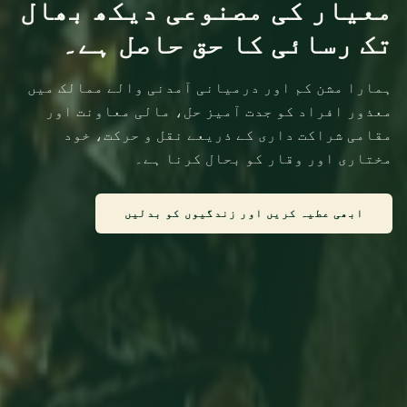
معیار کی مصنوعی دیکھ بھال
تک رسائی کا حق حاصل ہے۔
ہمارا مشن کم اور درمیانی آمدنی والے ممالک میں
معذور افراد کو جدت آمیز حل، مالی معاونت اور
مقامی شراکت داری کے ذریعے نقل و حرکت، خود
مختاری اور وقار کو بحال کرنا ہے۔
ابھی عطیہ کریں اور زندگیوں کو بدلیں