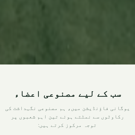
سب کے لیے مصنوعی اعضاء
یوگانی فاؤنڈیشن میں، ہم مصنوعی نگہداشت کی
رکاوٹوں سے نمٹتے ہوئے تین اہم شعبوں پر
توجہ مرکوز کرتے ہیں: