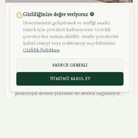
Gizliliğinize değer veriyoruz 🍪
2024
Sevgi Uzuvları Kampanyası
Deneyiminizi geliştirmek ve trafiği analiz
etmek için çerezleri kullanıyoruz. Gerekli
çerezler her zaman aktiftir. Analiz çerezlerini
12 bağışçının yardımıyla 2.400 USD toplandı ve
kabul etmeyi veya reddetmeyi seçebilirsiniz.
Kenya'daki ihtiyaç sahibi çocuklara 10 protez
Gizlilik Politikası
üretimi için Prothea Kenya'ya teslim edildi.
İhtiyaç sahibi çocukları belirlemek için
SADECE GEREKLI
Kenya'da büyük bir farkındalık kampanyası
yürütüldü ve 10 çocuğa protez takılıyor.
TÜMÜNÜ KABUL ET
Cihazların yanı sıra, çocuklara fizyoterapi ve
psikolojik destek şeklinde de destek sağlanıyor.
Kenya'da 10 çocuğa protez takıldı