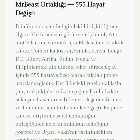
MrBeast Ortaklığı — 555 Hayat
Değişti
Dönüm noktası niteliğindeki bir işbirliğinde,
Ugani Vakfı, benzeri görülmemiş bir ölçekte
protez bakımı sunmak için MrBeast ile ortaklık
kurdu. Cömert katkısı sayesinde, Kenya, Kongo
DC, Güney Afrika, Ürdün, Nepal ve
Filipinler'deki altı ülkede, rekor sürede üç ay
içinde 555 hastaya özel olarak takılan protez
uzuvlar sağladık. Her ülkedeki yerel ortaklarla
çalışarak, ekiplerimiz, birçoğu yıllardır bakım
bekleyen hastaları belirlemek, değerlendirmek
ve donatmak için hızla harekete geçti. Bu proje,
küresel erişim ile yerel uzmanlığın
birleştiğinde nelerin mümkün olduğunu
gösterdi ve Ugani Vakfı'nın tarihindeki en